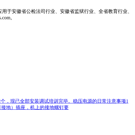
成功应用于安徽省公检法司行业、安徽省监狱行业、全省教育行业、
com。
40架2个，现已全部安装调试培训完毕。稳压电源的日常注意事项1
有接地）插座，机上的接地螺钉要