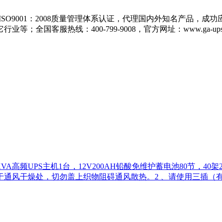
ISO9001：2008质量管理体系认证，代理国内外知名产品，
国客服热线：400-799-9008，官方网址：www.ga-ups.
A高频UPS主机1台，12V200AH铅酸免维护蓄电池80节，
于通风干燥处，切勿盖上织物阻碍通风散热。2 、请使用三插（