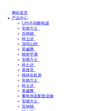
网站首页
产品中心
UPS不间断电源
安德力士
百纳德
科士达
深圳山特
英威腾
精密空调
安德力士
科士达
英维克
模块化机房
安德力士
科士达
英威腾
蓄电池及配套设施
安德力士
百纳德