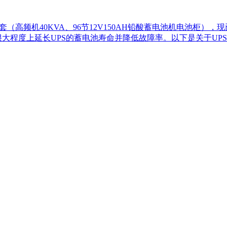
（高频机40KVA、96节12V150AH铅酸蓄电池机电池柜）
很大程度上延长UPS的蓄电池寿命并降低故障率。以下是关于UP